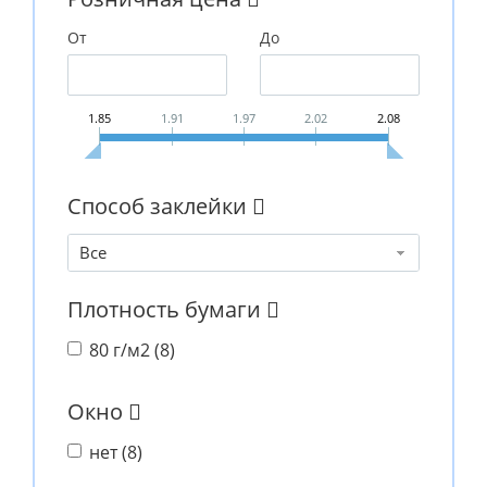
От
До
1.85
1.91
1.97
2.02
2.08
Способ заклейки
Все
Плотность бумаги
80 г/м2 (
8
)
Окно
нет (
8
)