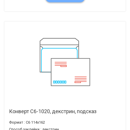
Конверт С6-1020, декстрин, подсказ
Формат :
С6 114х162
Способ заклейки :
декстрин