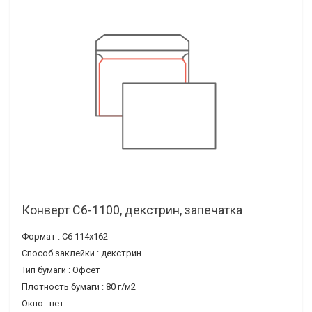
Конверт С6-1100, декстрин, запечатка
Формат :
С6 114х162
Способ заклейки :
декстрин
Тип бумаги :
Офсет
Плотность бумаги :
80 г/м2
Окно :
нет